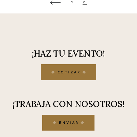
PAGINACIÓN
1
2
DE
ENTRADAS
¡HAZ TU EVENTO!
COTIZAR
¡TRABAJA CON NOSOTROS!
ENVIAR