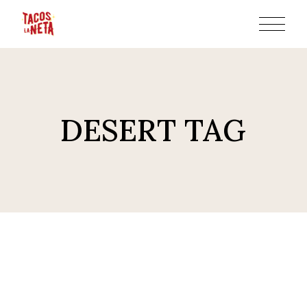
Skip
to
the
content
DESERT TAG